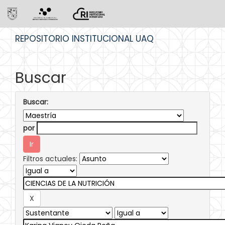
Skip
REPOSITORIO INSTITUCIONAL UAQ
navigation
Buscar
Buscar:
por
Filtros actuales: