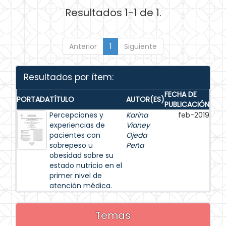
Resultados 1-1 de 1.
Anterior
1
Siguiente
Resultados por ítem:
FECHA DE
PORTADA
TÍTULO
AUTOR(ES)
PUBLICACIÓN
Percepciones y
Karina
feb-2019
experiencias de
Vianey
pacientes con
Ojeda
sobrepeso u
Peña
obesidad sobre su
estado nutricio en el
primer nivel de
atención médica.
Temas