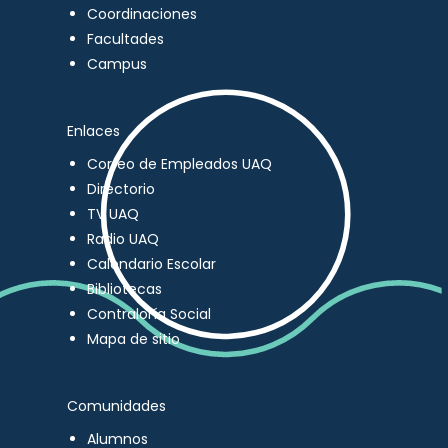
Coordinaciones
Facultades
Campus
Enlaces
Correo de Empleados UAQ
Directorio
TV UAQ
Radio UAQ
Calendario Escolar
Bibliotecas
Contraloría Social
Mapa de sitio
Comunidades
Alumnos