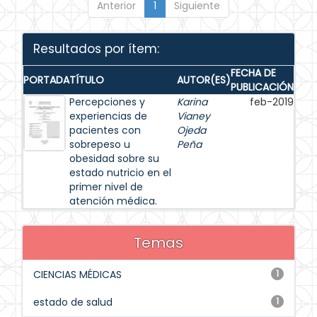
Anterior
1
Siguiente
Resultados por ítem:
FECHA DE
PORTADA
TÍTULO
AUTOR(ES)
PUBLICACIÓN
Percepciones y
Karina
feb-2019
experiencias de
Vianey
pacientes con
Ojeda
sobrepeso u
Peña
obesidad sobre su
estado nutricio en el
primer nivel de
atención médica.
Temas
CIENCIAS MÉDICAS
1
estado de salud
1