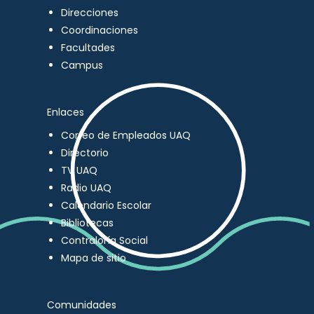
Direcciones
Coordinaciones
Facultades
Campus
Enlaces
Correo de Empleados UAQ
Directorio
TV UAQ
Radio UAQ
Calendario Escolar
Bibliotecas
Contraloría Social
Mapa de sitio
Comunidades