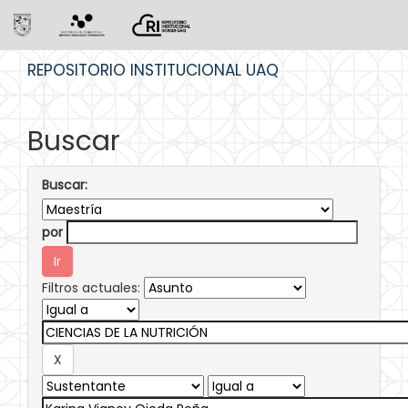
Skip
REPOSITORIO INSTITUCIONAL UAQ
navigation
Buscar
Buscar:
por
Filtros actuales: