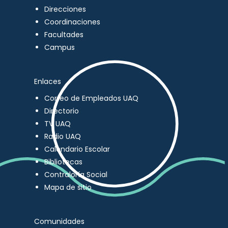
Direcciones
Coordinaciones
Facultades
Campus
Enlaces
Correo de Empleados UAQ
Directorio
TV UAQ
Radio UAQ
Calendario Escolar
Bibliotecas
Contraloría Social
Mapa de sitio
Comunidades