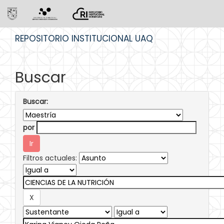
Skip
REPOSITORIO INSTITUCIONAL UAQ
navigation
Buscar
Buscar:
por
Filtros actuales: