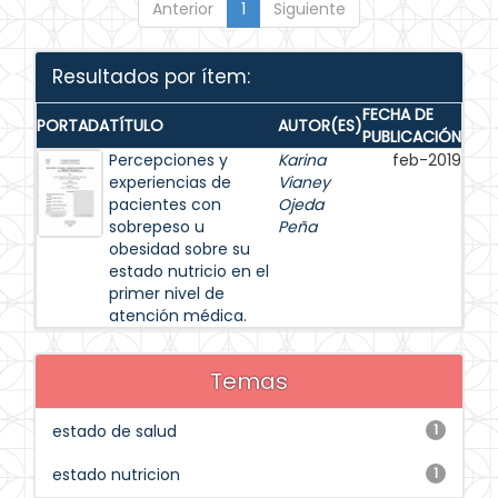
Anterior
1
Siguiente
Resultados por ítem:
FECHA DE
PORTADA
TÍTULO
AUTOR(ES)
PUBLICACIÓN
Percepciones y
Karina
feb-2019
experiencias de
Vianey
pacientes con
Ojeda
sobrepeso u
Peña
obesidad sobre su
estado nutricio en el
primer nivel de
atención médica.
Temas
estado de salud
1
estado nutricion
1