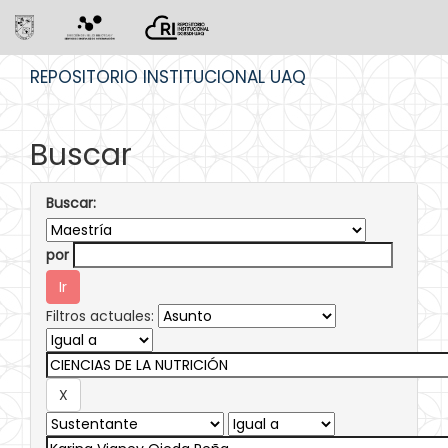
Skip
REPOSITORIO INSTITUCIONAL UAQ
navigation
Buscar
Buscar:
por
Filtros actuales: