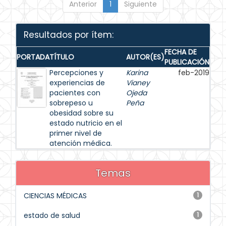
Anterior
1
Siguiente
Resultados por ítem:
FECHA DE
PORTADA
TÍTULO
AUTOR(ES)
PUBLICACIÓN
Percepciones y
Karina
feb-2019
experiencias de
Vianey
pacientes con
Ojeda
sobrepeso u
Peña
obesidad sobre su
estado nutricio en el
primer nivel de
atención médica.
Temas
CIENCIAS MÉDICAS
1
estado de salud
1