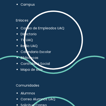
Campus
Enlaces
Correo de Empleados UAQ
Directorio
TV UAQ
Radio UAQ
Calendario Escolar
Bibliotecas
Contraloría Social
Mapa de sitio
Comunidades
Alumnos
Correo Alumnos UAQ
Solicitud Correo