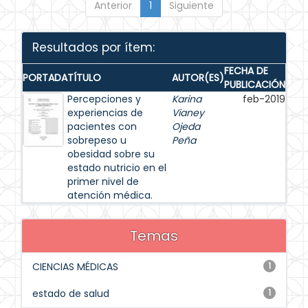
Anterior
1
Siguiente
Resultados por ítem:
FECHA DE
PORTADA
TÍTULO
AUTOR(ES)
PUBLICACIÓN
Percepciones y
Karina
feb-2019
experiencias de
Vianey
pacientes con
Ojeda
sobrepeso u
Peña
obesidad sobre su
estado nutricio en el
primer nivel de
atención médica.
Temas
CIENCIAS MÉDICAS
1
estado de salud
1