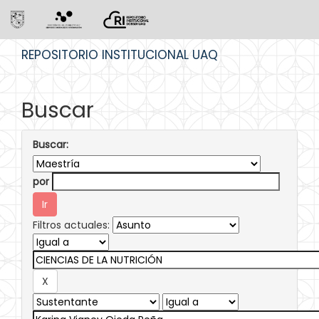
Skip
REPOSITORIO INSTITUCIONAL UAQ
navigation
Buscar
Buscar:
por
Filtros actuales: