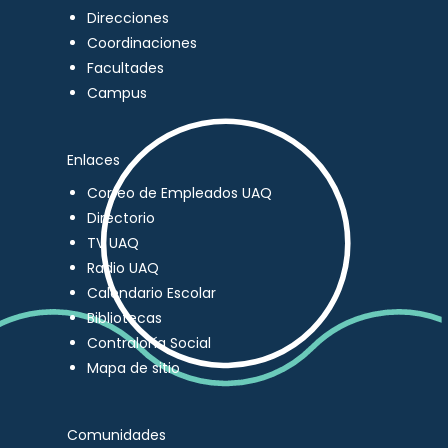
Direcciones
Coordinaciones
Facultades
Campus
Enlaces
Correo de Empleados UAQ
Directorio
TV UAQ
Radio UAQ
Calendario Escolar
Bibliotecas
Contraloría Social
Mapa de sitio
Comunidades