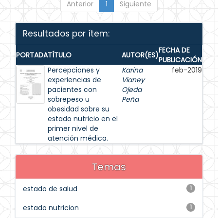
Anterior
1
Siguiente
Resultados por ítem:
FECHA DE
PORTADA
TÍTULO
AUTOR(ES)
PUBLICACIÓN
Percepciones y
Karina
feb-2019
experiencias de
Vianey
pacientes con
Ojeda
sobrepeso u
Peña
obesidad sobre su
estado nutricio en el
primer nivel de
atención médica.
Temas
estado de salud
1
estado nutricion
1