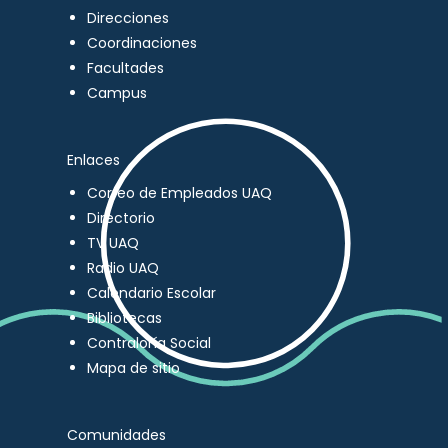
Direcciones
Coordinaciones
Facultades
Campus
Enlaces
Correo de Empleados UAQ
Directorio
TV UAQ
Radio UAQ
Calendario Escolar
Bibliotecas
Contraloría Social
Mapa de sitio
Comunidades