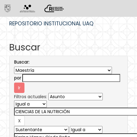
Skip
REPOSITORIO INSTITUCIONAL UAQ
navigation
Buscar
Buscar:
por
Filtros actuales: