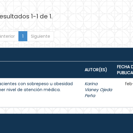
esultados 1-1 de 1.
Anterior
1
Siguiente
FECHA 
AUTOR(ES)
PUBLIC
acientes con sobrepeso u obesidad
Karina
feb
imer nivel de atención médica.
Vianey Ojeda
Peña