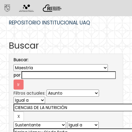
Skip
REPOSITORIO INSTITUCIONAL UAQ
navigation
Buscar
Buscar:
por
Filtros actuales: