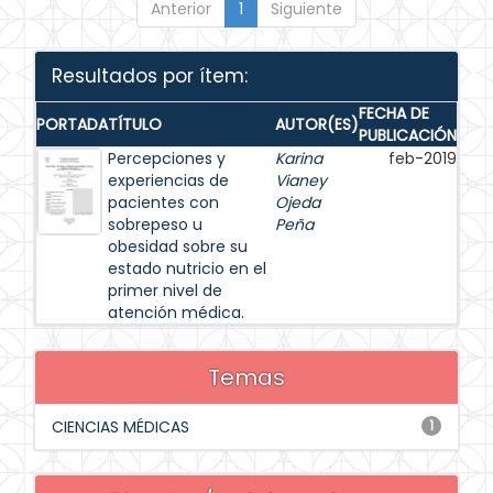
Anterior
1
Siguiente
Resultados por ítem:
FECHA DE
PORTADA
TÍTULO
AUTOR(ES)
PUBLICACIÓN
Percepciones y
Karina
feb-2019
experiencias de
Vianey
pacientes con
Ojeda
sobrepeso u
Peña
obesidad sobre su
estado nutricio en el
primer nivel de
atención médica.
Temas
CIENCIAS MÉDICAS
1