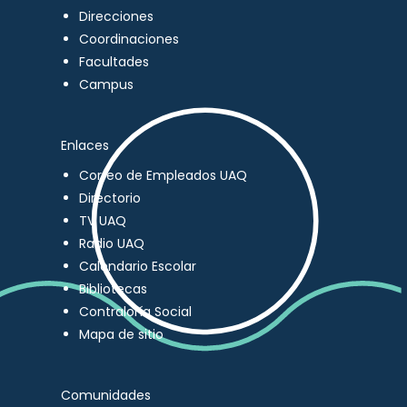
Direcciones
Coordinaciones
Facultades
Campus
Enlaces
Correo de Empleados UAQ
Directorio
TV UAQ
Radio UAQ
Calendario Escolar
Bibliotecas
Contraloría Social
Mapa de sitio
Comunidades