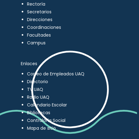
Rectoría
Secretarios
Direcciones
Coordinaciones
Facultades
Campus
Enlaces
Correo de Empleados UAQ
Directorio
TV UAQ
Radio UAQ
Calendario Escolar
Bibliotecas
Contraloría Social
Mapa de sitio