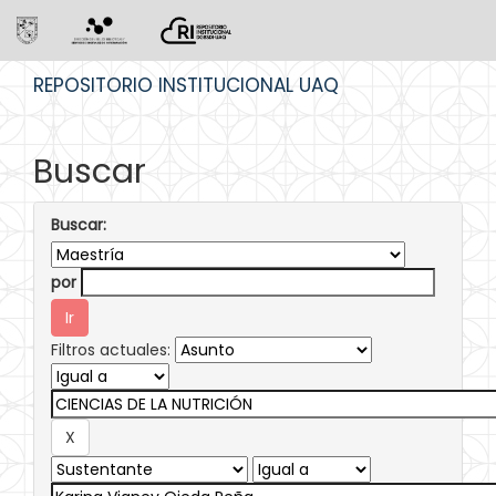
Skip
REPOSITORIO INSTITUCIONAL UAQ
navigation
Buscar
Buscar:
por
Filtros actuales: