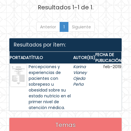
Resultados 1-1 de 1.
Anterior
1
Siguiente
Resultados por ítem:
FECHA DE
PORTADA
TÍTULO
AUTOR(ES)
PUBLICACIÓN
Percepciones y
Karina
feb-2019
experiencias de
Vianey
pacientes con
Ojeda
sobrepeso u
Peña
obesidad sobre su
estado nutricio en el
primer nivel de
atención médica.
Temas