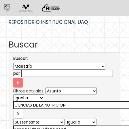
Skip
REPOSITORIO INSTITUCIONAL UAQ
navigation
Buscar
Buscar:
por
Filtros actuales: