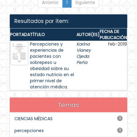
Anterior
1
Siguiente
Resultados por ítem:
FECHA DE
PORTADA
TÍTULO
AUTOR(ES)
PUBLICACIÓN
Percepciones y
Karina
feb-2019
experiencias de
Vianey
pacientes con
Ojeda
sobrepeso u
Peña
obesidad sobre su
estado nutricio en el
primer nivel de
atención médica.
Temas
CIENCIAS MÉDICAS
1
percepciones
1