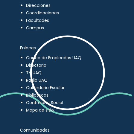
Direcciones
Coordinaciones
Facultades
Campus
Enlaces
Correo de Empleados UAQ
Directorio
TV UAQ
Radio UAQ
Calendario Escolar
Bibliotecas
Contraloría Social
Mapa de sitio
Comunidades