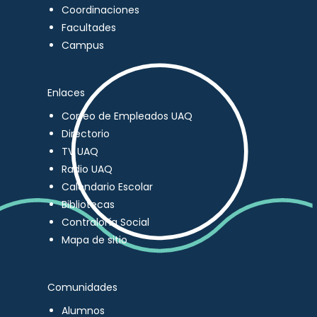
Coordinaciones
Facultades
Campus
Enlaces
Correo de Empleados UAQ
Directorio
TV UAQ
Radio UAQ
Calendario Escolar
Bibliotecas
Contraloría Social
Mapa de sitio
Comunidades
Alumnos