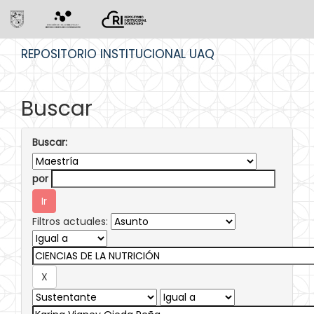
Skip
REPOSITORIO INSTITUCIONAL UAQ
navigation
Buscar
Buscar:
por
Filtros actuales: