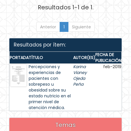
Resultados 1-1 de 1.
Anterior
1
Siguiente
Resultados por ítem:
FECHA DE
PORTADA
TÍTULO
AUTOR(ES)
PUBLICACIÓN
Percepciones y
Karina
feb-2019
experiencias de
Vianey
pacientes con
Ojeda
sobrepeso u
Peña
obesidad sobre su
estado nutricio en el
primer nivel de
atención médica.
Temas