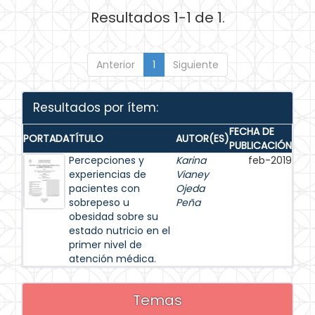
Resultados 1-1 de 1.
Anterior
1
Siguiente
Resultados por ítem:
FECHA DE
PORTADA
TÍTULO
AUTOR(ES)
PUBLICACIÓN
Percepciones y
Karina
feb-2019
experiencias de
Vianey
pacientes con
Ojeda
sobrepeso u
Peña
obesidad sobre su
estado nutricio en el
primer nivel de
atención médica.
Temas