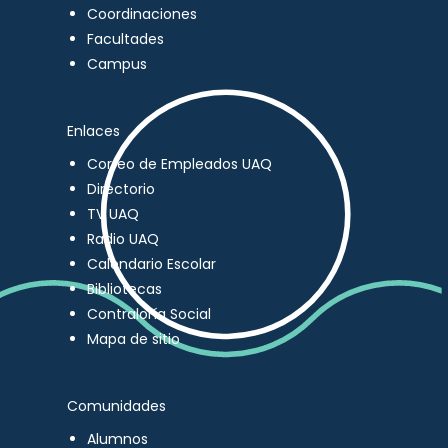
Coordinaciones
Facultades
Campus
Enlaces
Correo de Empleados UAQ
Directorio
TV UAQ
Radio UAQ
Calendario Escolar
Bibliotecas
Contraloría Social
Mapa de sitio
Comunidades
Alumnos