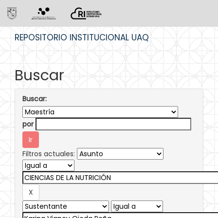
Skip
REPOSITORIO INSTITUCIONAL UAQ
navigation
Buscar
Buscar:
por
Filtros actuales: