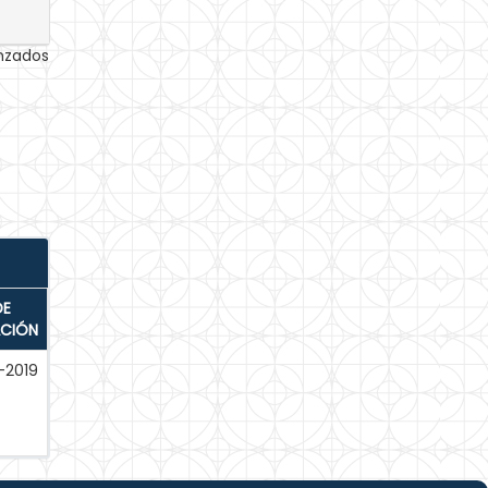
anzados
DE
ACIÓN
-2019