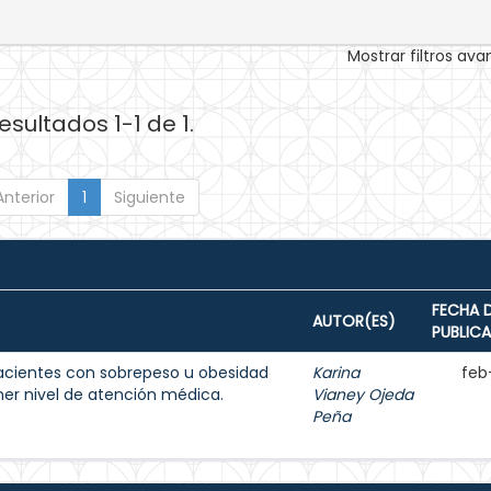
Mostrar filtros av
esultados 1-1 de 1.
Anterior
1
Siguiente
FECHA 
AUTOR(ES)
PUBLIC
acientes con sobrepeso u obesidad
Karina
feb
imer nivel de atención médica.
Vianey Ojeda
Peña