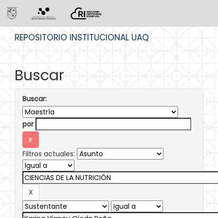
Skip
REPOSITORIO INSTITUCIONAL UAQ
navigation
Buscar
Buscar:
por
Filtros actuales: