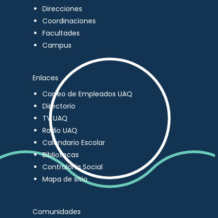
Direcciones
Coordinaciones
Facultades
Campus
Enlaces
Correo de Empleados UAQ
Directorio
TV UAQ
Radio UAQ
Calendario Escolar
Bibliotecas
Contraloría Social
Mapa de sitio
Comunidades