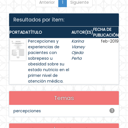
Anterior
1
Siguiente
Resultados por ítem:
FECHA DE
PORTADA
TÍTULO
AUTOR(ES)
PUBLICACIÓN
Percepciones y
Karina
feb-2019
experiencias de
Vianey
pacientes con
Ojeda
sobrepeso u
Peña
obesidad sobre su
estado nutricio en el
primer nivel de
atención médica.
Temas
percepciones
1