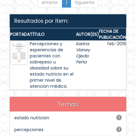
Anterior
1
Siguiente
Resultados por ítem:
FECHA DE
PORTADA
TÍTULO
AUTOR(ES)
PUBLICACIÓN
Percepciones y
Karina
feb-2019
experiencias de
Vianey
pacientes con
Ojeda
sobrepeso u
Peña
obesidad sobre su
estado nutricio en el
primer nivel de
atención médica.
Temas
estado nutricion
1
percepciones
1