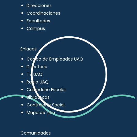
Direcciones
Coordinaciones
Facultades
Campus
Enlaces
Correo de Empleados UAQ
Directorio
TV UAQ
Radio UAQ
Calendario Escolar
Bibliotecas
Contraloría Social
Mapa de sitio
Comunidades