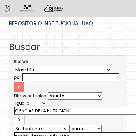
Skip
REPOSITORIO INSTITUCIONAL UAQ
navigation
Buscar
Buscar:
por
Filtros actuales: