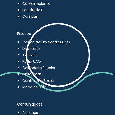
Coordinaciones
Facultades
Campus
Enlaces
Correo de Empleados UAQ
Directorio
TV UAQ
Radio UAQ
Calendario Escolar
Bibliotecas
Contraloría Social
Mapa de sitio
Comunidades
Alumnos