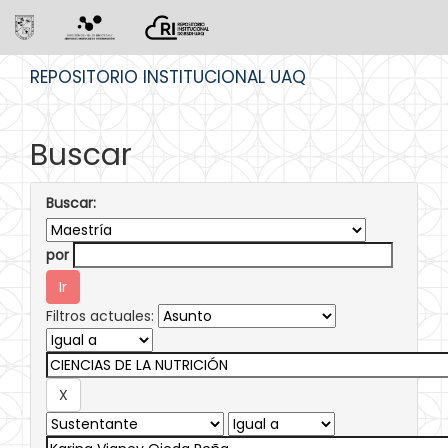
Skip
REPOSITORIO INSTITUCIONAL UAQ
navigation
Buscar
Buscar:
por
Filtros actuales: