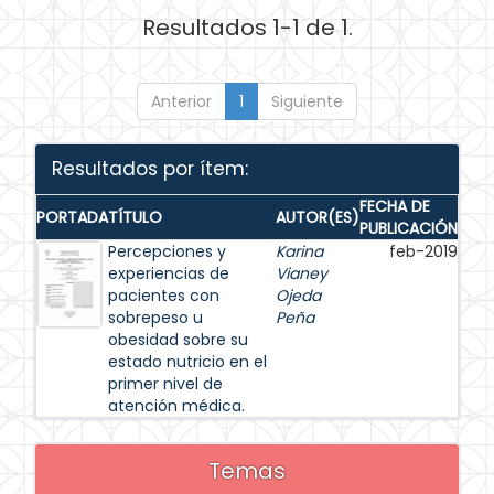
Resultados 1-1 de 1.
Anterior
1
Siguiente
Resultados por ítem:
FECHA DE
PORTADA
TÍTULO
AUTOR(ES)
PUBLICACIÓN
Percepciones y
Karina
feb-2019
experiencias de
Vianey
pacientes con
Ojeda
sobrepeso u
Peña
obesidad sobre su
estado nutricio en el
primer nivel de
atención médica.
Temas