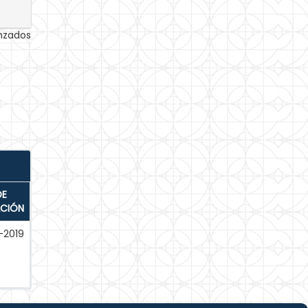
anzados
DE
ACIÓN
-2019