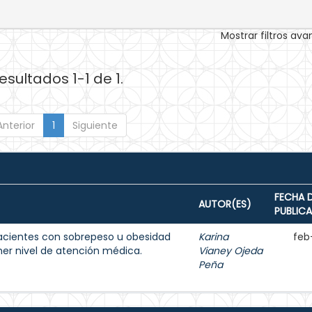
Mostrar filtros av
esultados 1-1 de 1.
Anterior
1
Siguiente
FECHA 
AUTOR(ES)
PUBLIC
acientes con sobrepeso u obesidad
Karina
feb
imer nivel de atención médica.
Vianey Ojeda
Peña