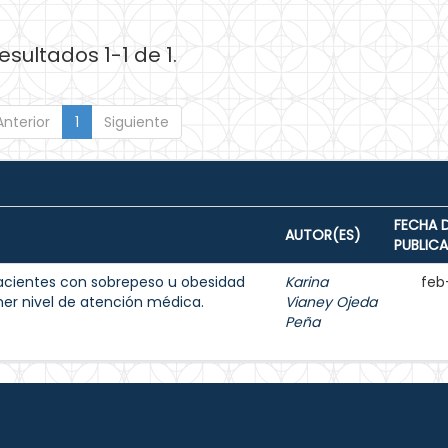
esultados 1-1 de 1.
Anterior
1
Siguiente
FECHA 
AUTOR(ES)
PUBLIC
acientes con sobrepeso u obesidad
Karina
feb
imer nivel de atención médica.
Vianey Ojeda
Peña