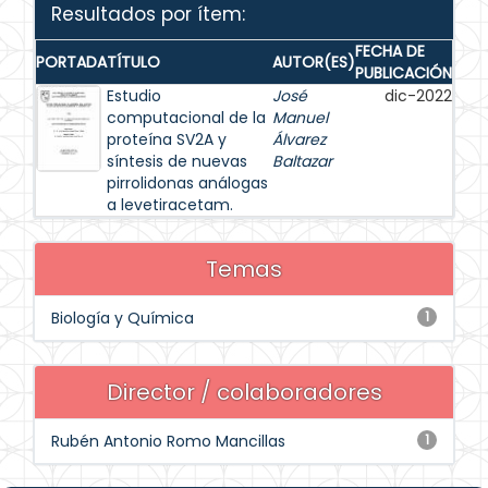
Resultados por ítem:
FECHA DE
PORTADA
TÍTULO
AUTOR(ES)
PUBLICACIÓN
Estudio
José
dic-2022
computacional de la
Manuel
proteína SV2A y
Álvarez
síntesis de nuevas
Baltazar
pirrolidonas análogas
a levetiracetam.
Temas
Biología y Química
1
Director / colaboradores
Rubén Antonio Romo Mancillas
1