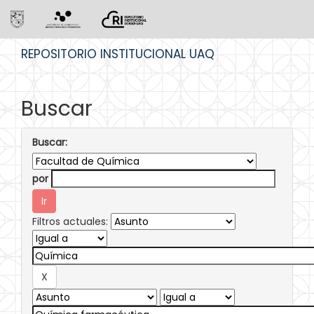
Skip
REPOSITORIO INSTITUCIONAL UAQ
navigation
Buscar
Buscar:
por
Filtros actuales: