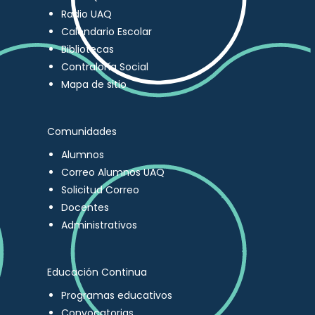
Radio UAQ
Calendario Escolar
Bibliotecas
Contraloría Social
Mapa de sitio
Comunidades
Alumnos
Correo Alumnos UAQ
Solicitud Correo
Docentes
Administrativos
Educación Continua
Programas educativos
Convocatorias