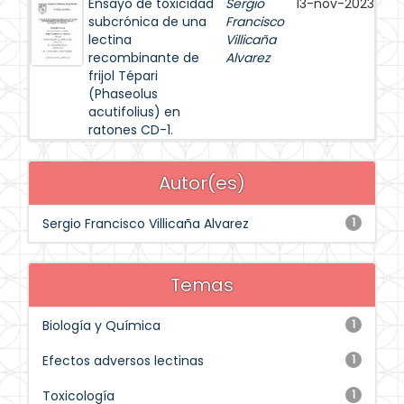
Ensayo de toxicidad
Sergio
13-nov-2023
subcrónica de una
Francisco
lectina
Villicaña
recombinante de
Alvarez
frijol Tépari
(Phaseolus
acutifolius) en
ratones CD-1.
Autor(es)
Sergio Francisco Villicaña Alvarez
1
Temas
Biología y Química
1
Efectos adversos lectinas
1
Toxicología
1