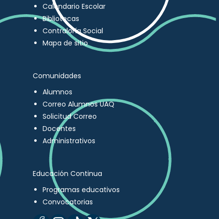
Calendario Escolar
Bibliotecas
Contraloría Social
Mapa de sitio
Comunidades
Alumnos
Correo Alumnos UAQ
Solicitud Correo
Docentes
Administrativos
Educación Continua
Programas educativos
Convocatorias