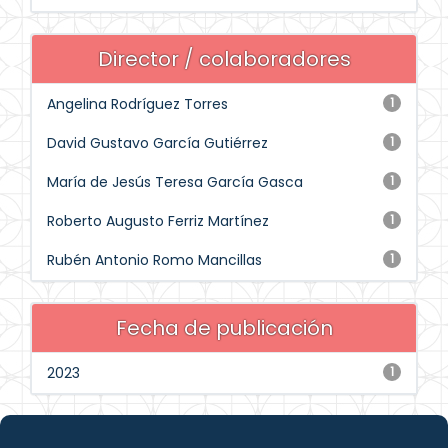
Director / colaboradores
Angelina Rodríguez Torres
1
David Gustavo García Gutiérrez
1
María de Jesús Teresa García Gasca
1
Roberto Augusto Ferriz Martínez
1
Rubén Antonio Romo Mancillas
1
Fecha de publicación
2023
1