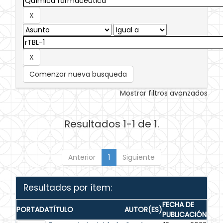
Comenzar nueva busqueda
Mostrar filtros avanzados
Resultados 1-1 de 1.
Anterior
1
Siguiente
Resultados por ítem:
FECHA DE
PORTADA
TÍTULO
AUTOR(ES)
PUBLICACIÓN