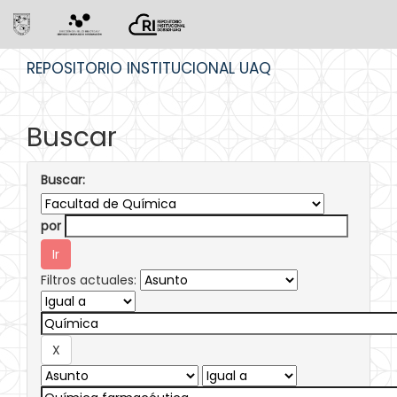
Skip
REPOSITORIO INSTITUCIONAL UAQ
navigation
Buscar
Buscar:
por
Filtros actuales: