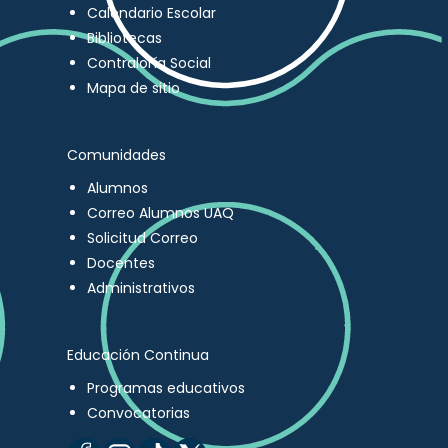
Calendario Escolar
Bibliotecas
Contraloría Social
Mapa de sitio
Comunidades
Alumnos
Correo Alumnos UAQ
Solicitud Correo
Docentes
Administrativos
Educación Continua
Programas educativos
Convocatorias