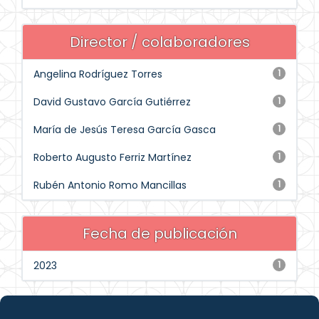
Director / colaboradores
Angelina Rodríguez Torres
1
David Gustavo García Gutiérrez
1
María de Jesús Teresa García Gasca
1
Roberto Augusto Ferriz Martínez
1
Rubén Antonio Romo Mancillas
1
Fecha de publicación
2023
1