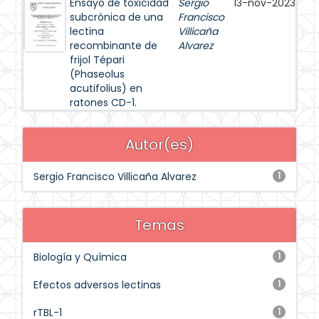
Ensayo de toxicidad
Sergio
13-nov-2023
subcrónica de una
Francisco
lectina
Villicaña
recombinante de
Alvarez
frijol Tépari
(Phaseolus
acutifolius) en
ratones CD-1.
Autor(es)
Sergio Francisco Villicaña Alvarez
1
Temas
Biología y Química
1
Efectos adversos lectinas
1
rTBL-1
1