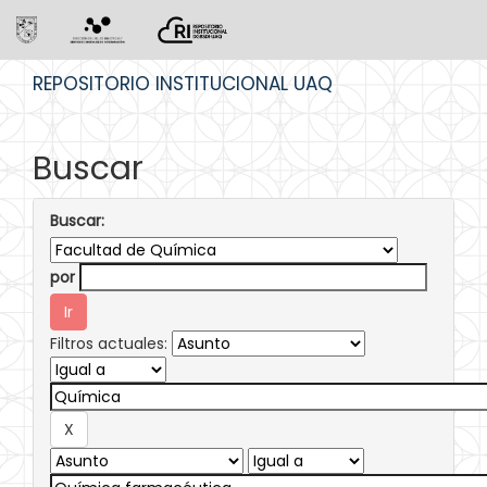
Skip
REPOSITORIO INSTITUCIONAL UAQ
navigation
Buscar
Buscar:
por
Filtros actuales: