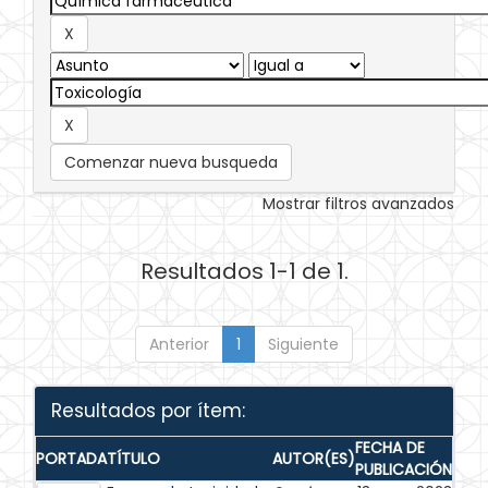
Comenzar nueva busqueda
Mostrar filtros avanzados
Resultados 1-1 de 1.
Anterior
1
Siguiente
Resultados por ítem:
FECHA DE
PORTADA
TÍTULO
AUTOR(ES)
PUBLICACIÓN