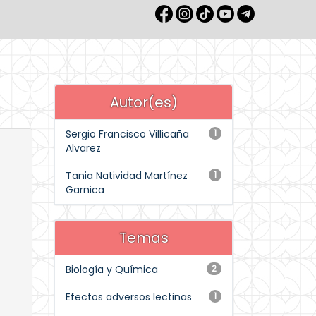
Autor(es)
Sergio Francisco Villicaña
1
Alvarez
Tania Natividad Martínez
1
Garnica
Temas
Biología y Química
2
Efectos adversos lectinas
1