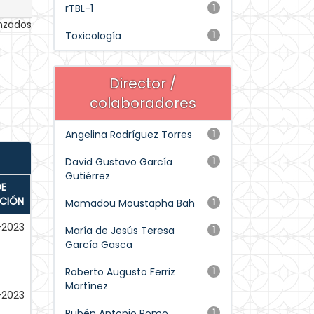
rTBL-1
1
anzados
Toxicología
1
Director /
colaboradores
Angelina Rodríguez Torres
1
David Gustavo García
1
Gutiérrez
DE
ACIÓN
Mamadou Moustapha Bah
1
-2023
María de Jesús Teresa
1
García Gasca
Roberto Augusto Ferriz
1
Martínez
-2023
Rubén Antonio Romo
1