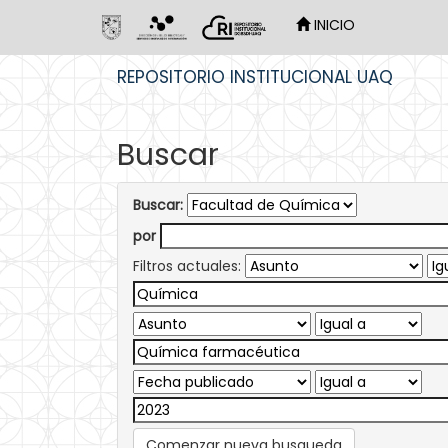
INICIO
Skip
REPOSITORIO INSTITUCIONAL UAQ
navigation
Buscar
Buscar:
por
Filtros actuales:
Comenzar nueva busqueda