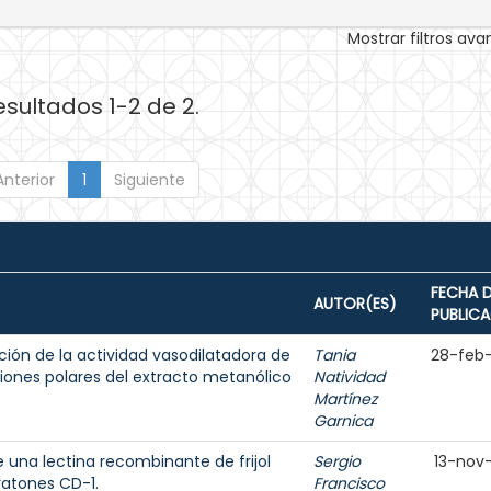
Mostrar filtros av
esultados 1-2 de 2.
Anterior
1
Siguiente
FECHA 
AUTOR(ES)
PUBLIC
ión de la actividad vasodilatadora de
Tania
28-feb
iones polares del extracto metanólico
Natividad
Martínez
Garnica
 una lectina recombinante de frijol
Sergio
13-nov
ratones CD-1.
Francisco