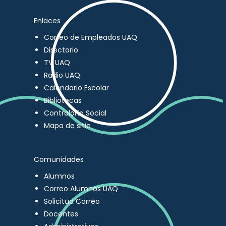
Enlaces
Correo de Empleados UAQ
Directorio
TV UAQ
Radio UAQ
Calendario Escolar
Bibliotecas
Contraloría Social
Mapa de sitio
Comunidades
Alumnos
Correo Alumnos UAQ
Solicitud Correo
Docentes