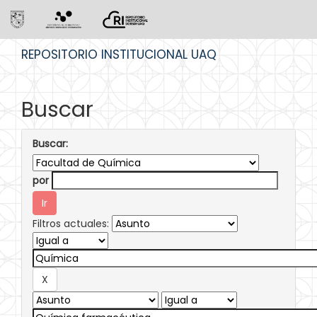
Skip
REPOSITORIO INSTITUCIONAL UAQ
navigation
Buscar
Buscar:
por
Filtros actuales: