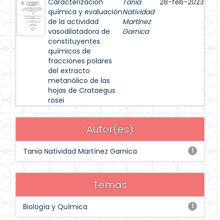
Caracterización
Tania
28-feb-2023
química y evaluación
Natividad
de la actividad
Martínez
vasodilatadora de
Garnica
constituyentes
químicos de
fracciones polares
del extracto
metanólico de las
hojas de Crataegus
rosei
Autor(es)
Tania Natividad Martínez Garnica
1
Temas
Biología y Química
1