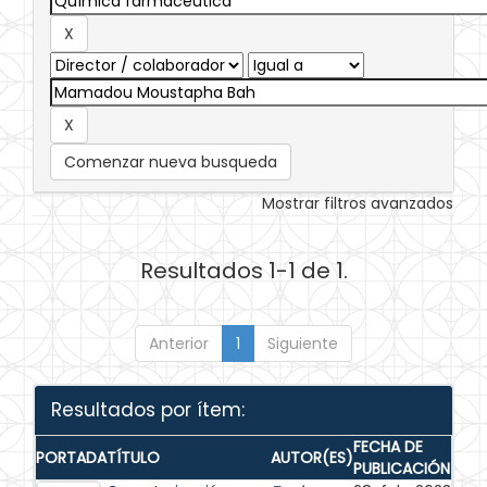
Comenzar nueva busqueda
Mostrar filtros avanzados
Resultados 1-1 de 1.
Anterior
1
Siguiente
Resultados por ítem:
FECHA DE
PORTADA
TÍTULO
AUTOR(ES)
PUBLICACIÓN