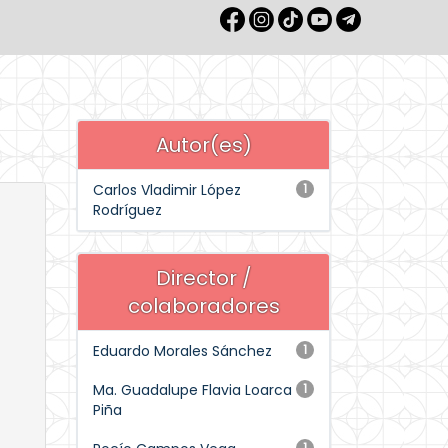
Autor(es)
Carlos Vladimir López
1
Rodríguez
Director /
colaboradores
Eduardo Morales Sánchez
1
Ma. Guadalupe Flavia Loarca
1
Piña
1