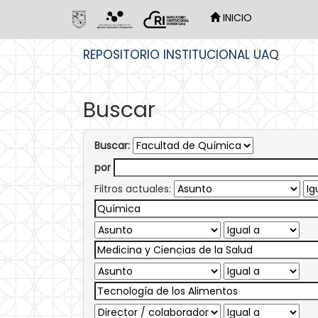
INICIO
Skip
REPOSITORIO INSTITUCIONAL UAQ
navigation
Buscar
Buscar:
por
Filtros actuales: