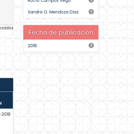
Rocío Campos Vega
Sandra O. Mendoza Díaz
1
anzados
Fecha de publicación
2018
1
N
-2018