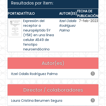
Resultados por ítem:
FECHA DE
PORTADA
TÍTULO
AUTOR(ES)
PUBLICACIÓN
Expresión del
Itzel Odalis
7-feb-2023
receptor a
Rodríguez
neuropéptido 5Y
Palma
(Y5R) en una línea
celular A549 de
fenotipo
neuroendócrino
Autor(es)
Itzel Odalis Rodríguez Palma
1
Director / colaboradores
Laura Cristina Berumen Segura
1