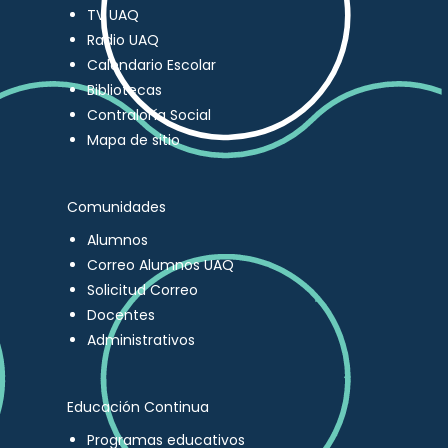
TV UAQ
Radio UAQ
Calendario Escolar
Bibliotecas
Contraloría Social
Mapa de sitio
Comunidades
Alumnos
Correo Alumnos UAQ
Solicitud Correo
Docentes
Administrativos
Educación Continua
Programas educativos