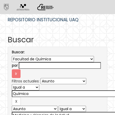
Skip
REPOSITORIO INSTITUCIONAL UAQ
navigation
Buscar
Buscar:
por
Filtros actuales: