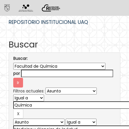
Skip
REPOSITORIO INSTITUCIONAL UAQ
navigation
Buscar
Buscar:
por
Filtros actuales: