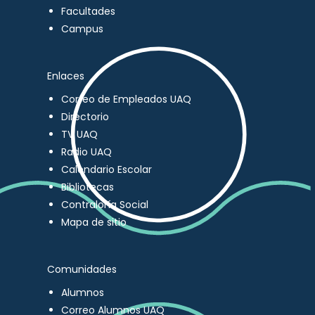
Facultades
Campus
Enlaces
Correo de Empleados UAQ
Directorio
TV UAQ
Radio UAQ
Calendario Escolar
Bibliotecas
Contraloría Social
Mapa de sitio
Comunidades
Alumnos
Correo Alumnos UAQ