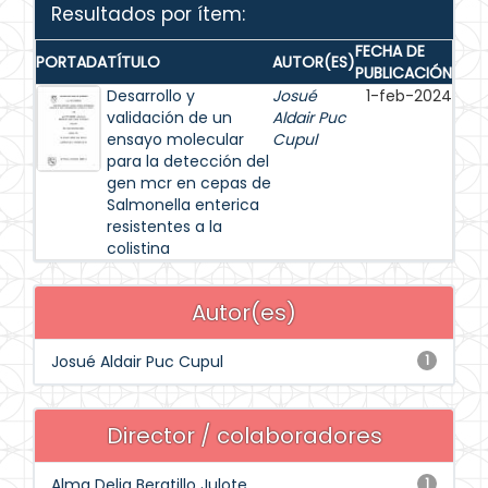
Resultados por ítem:
FECHA DE
PORTADA
TÍTULO
AUTOR(ES)
PUBLICACIÓN
Desarrollo y
Josué
1-feb-2024
validación de un
Aldair Puc
ensayo molecular
Cupul
para la detección del
gen mcr en cepas de
Salmonella enterica
resistentes a la
colistina
Autor(es)
Josué Aldair Puc Cupul
1
Director / colaboradores
Alma Delia Beratillo Julote
1