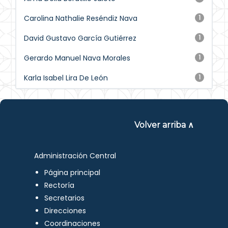
Carolina Nathalie Reséndiz Nava
1
David Gustavo García Gutiérrez
1
Gerardo Manuel Nava Morales
1
Karla Isabel Lira De León
1
Volver arriba ∧
Administración Central
Página principal
Rectoría
Secretarios
Direcciones
Coordinaciones