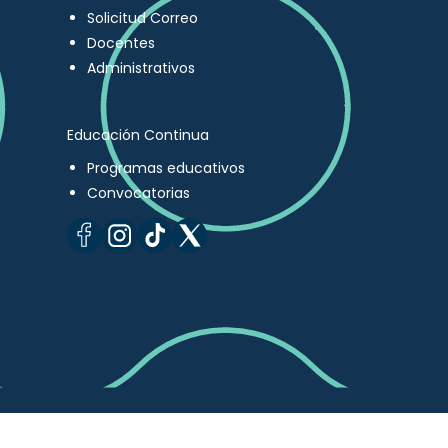
Solicitud Correo
Docentes
Administrativos
Educación Continua
Programas educativos
Convocatorias