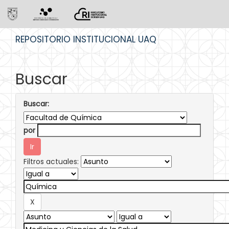
Skip
REPOSITORIO INSTITUCIONAL UAQ
navigation
Buscar
Buscar:
por
Filtros actuales: