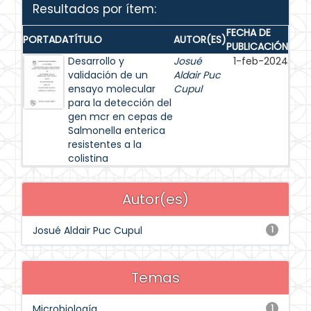
Resultados por ítem:
FECHA DE
PORTADA
TÍTULO
AUTOR(ES)
PUBLICACIÓN
Desarrollo y
Josué
1-feb-2024
validación de un
Aldair Puc
ensayo molecular
Cupul
para la detección del
gen mcr en cepas de
Salmonella enterica
resistentes a la
colistina
Autor(es)
Josué Aldair Puc Cupul
1
Temas
Microbiología
1