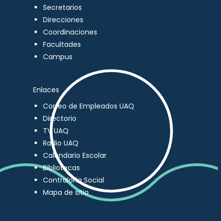
Secretarios
Direcciones
Coordinaciones
Facultades
Campus
Enlaces
Correo de Empleados UAQ
Directorio
TV UAQ
Radio UAQ
Calendario Escolar
Bibliotecas
Contraloría Social
Mapa de sitio