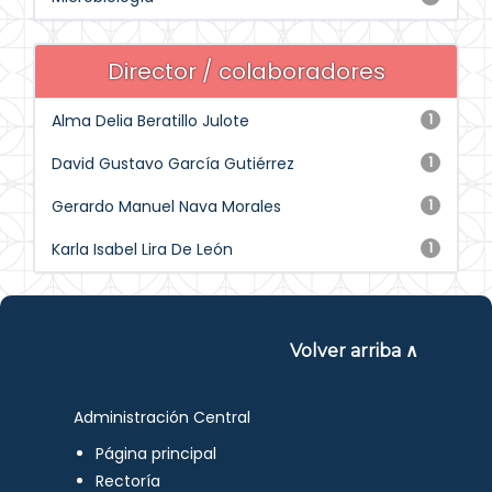
Director / colaboradores
Alma Delia Beratillo Julote
1
David Gustavo García Gutiérrez
1
Gerardo Manuel Nava Morales
1
Karla Isabel Lira De León
1
Volver arriba ∧
Administración Central
Página principal
Rectoría