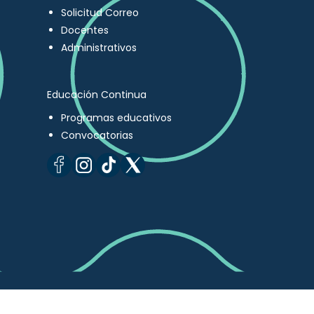
Solicitud Correo
Docentes
Administrativos
Educación Continua
Programas educativos
Convocatorias