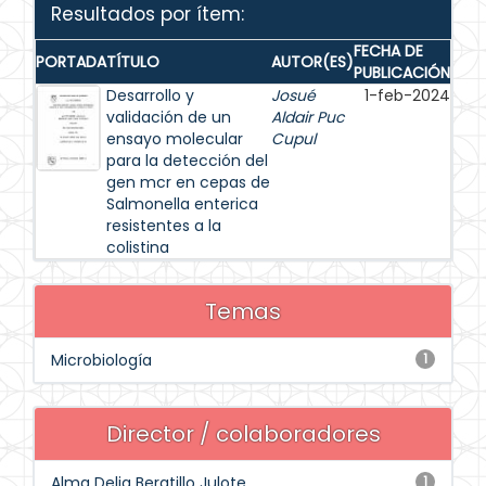
Resultados por ítem:
FECHA DE
PORTADA
TÍTULO
AUTOR(ES)
PUBLICACIÓN
Desarrollo y
Josué
1-feb-2024
validación de un
Aldair Puc
ensayo molecular
Cupul
para la detección del
gen mcr en cepas de
Salmonella enterica
resistentes a la
colistina
Temas
Microbiología
1
Director / colaboradores
Alma Delia Beratillo Julote
1