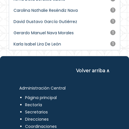
Carolina Nathalie Reséndiz Nava
1
David Gustavo García Gutiérrez
1
Gerardo Manuel Nava Morales
1
Karla Isabel Lira De León
1
Volver arriba ∧
Administración Central
Página principal
Rectoría
Secretarios
Direcciones
Coordinaciones