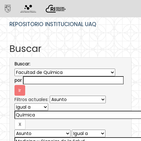
Skip
REPOSITORIO INSTITUCIONAL UAQ
navigation
Buscar
Buscar:
por
Filtros actuales: