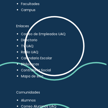
Facultades
Campus
Enlaces
Correo de Empleados UAQ
Directorio
TV UAQ
Radio UAQ
Calendario Escolar
Bibliotecas
Contraloría Social
Mapa de sitio
Comunidades
Alumnos
Correo Alumnos UAQ