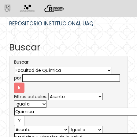
Skip
REPOSITORIO INSTITUCIONAL UAQ
navigation
Buscar
Buscar:
por
Filtros actuales: