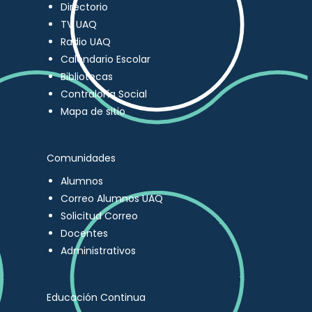
Directorio
TV UAQ
Radio UAQ
Calendario Escolar
Bibliotecas
Contraloría Social
Mapa de sitio
Comunidades
Alumnos
Correo Alumnos UAQ
Solicitud Correo
Docentes
Administrativos
Educación Continua