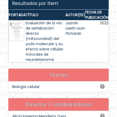
Resultados por ítem:
FECHA DE
PORTADA
TÍTULO
AUTOR(ES)
PUBLICACIÓN
Evaluación de la vía
Jazmin
2022
de señalización
Lizeth León
directa
Pichardo
(mitocondrial) del
yodo molecular y su
efecto sobre células
troncales de
neuroblastoma
Temas
Biología celular
1
Director / colaboradores
Alicia Irasema Mendieta Trejo
1