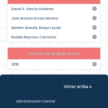
David G. García Gutiérrez
1
José Antonio Enciso Moreno
1
Mariam Aracely Anaya Loyola
1
Rosalía Reynoso Camacho
1
Fecha de publicación
2018
1
Volver arriba ∧
Administración Central