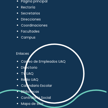
Página principal
Rectoría
Secretarios
Direcciones
Coordinaciones
Facultades
Campus
Enlaces
Correo de Empleados UAQ
Directorio
TV UAQ
Radio UAQ
Calendario Escolar
Bibliotecas
Contraloría Social
Mapa de sitio