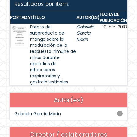
Resultados por ítem:
FECHA DE
PORTADA
TÍTULO
AUTOR(ES)
PUBLICACIÓN
Efecto del
Gabriela
10-dic-2018
subproducto de
García
mango sobre la
Marín
modulación de la
respuesta inmune de
niños durante
episodios de
infecciones
respiratorias y
gastrointestinales
Autor(es)
Gabriela García Marín
1
Director / colaboradores