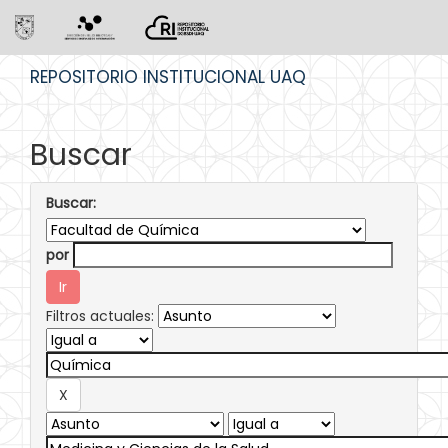
Skip
REPOSITORIO INSTITUCIONAL UAQ
navigation
Buscar
Buscar:
por
Filtros actuales: