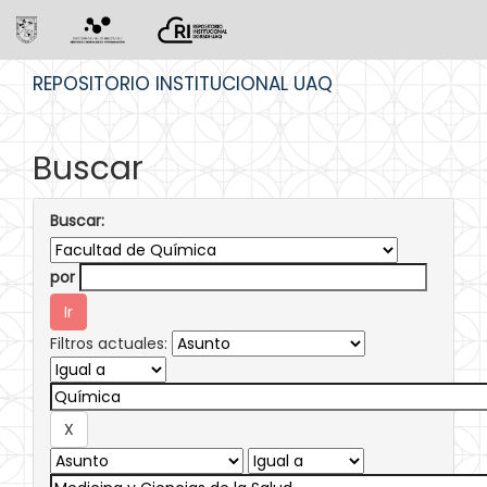
Skip
REPOSITORIO INSTITUCIONAL UAQ
navigation
Buscar
Buscar:
por
Filtros actuales: