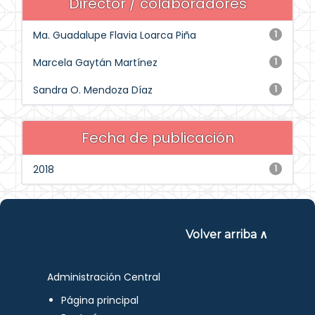
Director / colaboradores
Ma. Guadalupe Flavia Loarca Piña
1
Marcela Gaytán Martínez
1
Sandra O. Mendoza Díaz
1
Fecha de publicación
2018
1
Volver arriba ∧
Administración Central
Página principal