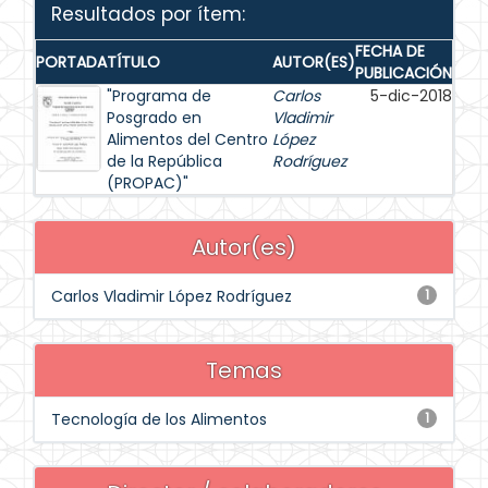
Resultados por ítem:
FECHA DE
PORTADA
TÍTULO
AUTOR(ES)
PUBLICACIÓN
"Programa de
Carlos
5-dic-2018
Posgrado en
Vladimir
Alimentos del Centro
López
de la República
Rodríguez
(PROPAC)"
Autor(es)
Carlos Vladimir López Rodríguez
1
Temas
Tecnología de los Alimentos
1