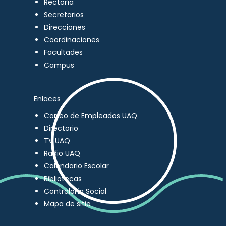
Rectoría
Secretarios
Direcciones
Coordinaciones
Facultades
Campus
Enlaces
Correo de Empleados UAQ
Directorio
TV UAQ
Radio UAQ
Calendario Escolar
Bibliotecas
Contraloría Social
Mapa de sitio