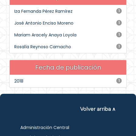
Iza Fernanda Pérez Ramírez
1
José Antonio Enciso Moreno
1
Mariam Aracely Anaya Loyola
1
Rosalía Reynoso Camacho
1
Fecha de publicación
2018
1
Volver arriba ∧
Administración Central