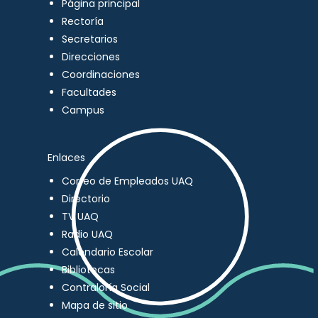
Página principal
Rectoría
Secretarios
Direcciones
Coordinaciones
Facultades
Campus
Enlaces
Correo de Empleados UAQ
Directorio
TV UAQ
Radio UAQ
Calendario Escolar
Bibliotecas
Contraloría Social
Mapa de sitio