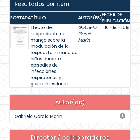
Resultados por ítem:
FECHA DE
PORTADA
TÍTULO
AUTOR(ES)
PUBLICACIÓN
Efecto del
Gabriela
10-dic-2018
subproducto de
García
mango sobre la
Marín
modulación de la
respuesta inmune de
niños durante
episodios de
infecciones
respiratorias y
gastrointestinales
Autor(es)
Gabriela García Marín
1
Director / colaboradores