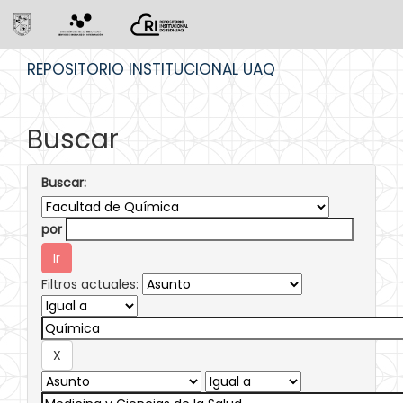
Skip
REPOSITORIO INSTITUCIONAL UAQ
navigation
Buscar
Buscar:
por
Filtros actuales: