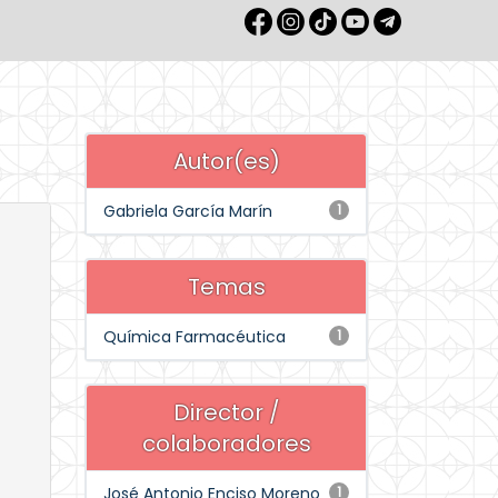
Autor(es)
Gabriela García Marín
1
Temas
Química Farmacéutica
1
Director /
colaboradores
José Antonio Enciso Moreno
1