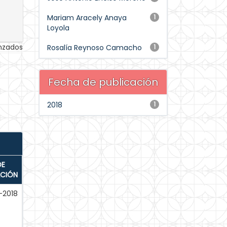
Mariam Aracely Anaya
1
Loyola
anzados
Rosalía Reynoso Camacho
1
Fecha de publicación
2018
1
DE
ACIÓN
-2018