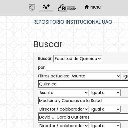
INICIO
Skip
REPOSITORIO INSTITUCIONAL UAQ
navigation
Buscar
Buscar:
por
Filtros actuales: