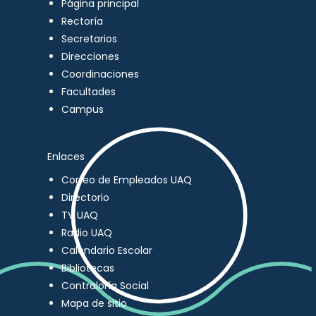
Página principal
Rectoría
Secretarios
Direcciones
Coordinaciones
Facultades
Campus
Enlaces
Correo de Empleados UAQ
Directorio
TV UAQ
Radio UAQ
Calendario Escolar
Bibliotecas
Contraloría Social
Mapa de sitio