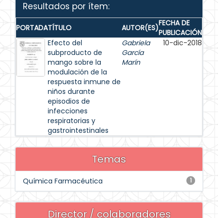
Resultados por ítem:
FECHA DE
PORTADA
TÍTULO
AUTOR(ES)
PUBLICACIÓN
Efecto del
Gabriela
10-dic-2018
subproducto de
García
mango sobre la
Marín
modulación de la
respuesta inmune de
niños durante
episodios de
infecciones
respiratorias y
gastrointestinales
Temas
Química Farmacéutica
1
Director / colaboradores