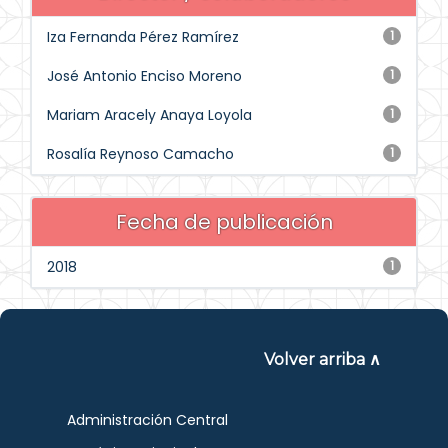
Iza Fernanda Pérez Ramírez
1
José Antonio Enciso Moreno
1
Mariam Aracely Anaya Loyola
1
Rosalía Reynoso Camacho
1
Fecha de publicación
2018
1
Volver arriba ∧
Administración Central