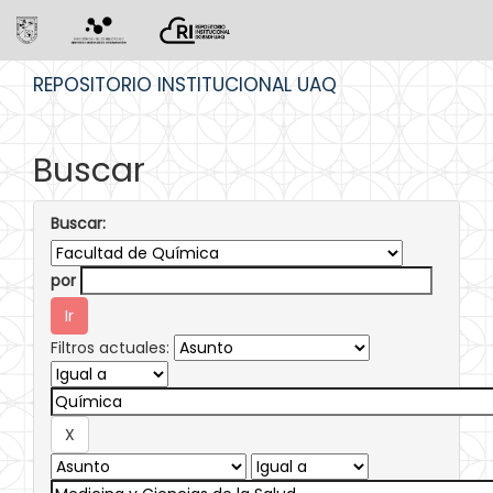
Skip
REPOSITORIO INSTITUCIONAL UAQ
navigation
Buscar
Buscar:
por
Filtros actuales: