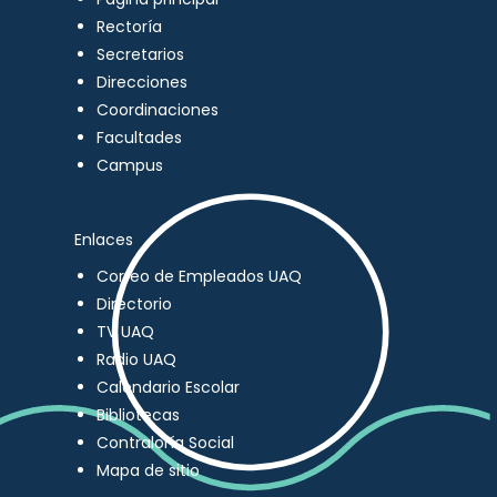
Rectoría
Secretarios
Direcciones
Coordinaciones
Facultades
Campus
Enlaces
Correo de Empleados UAQ
Directorio
TV UAQ
Radio UAQ
Calendario Escolar
Bibliotecas
Contraloría Social
Mapa de sitio