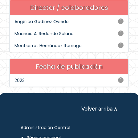
Director / colaboradores
Angélica Godínez Oviedo
1
Mauricio A. Redondo Solano
1
Montserrat Hernández Iturriaga
1
Fecha de publicación
2023
1
Volver arriba ∧
Administración Central
Página principal