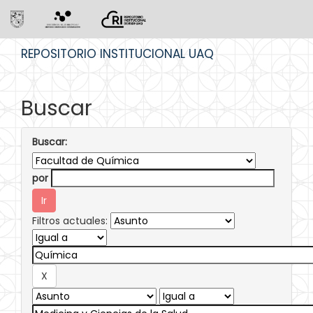
Skip
REPOSITORIO INSTITUCIONAL UAQ
navigation
Buscar
Buscar:
por
Filtros actuales: