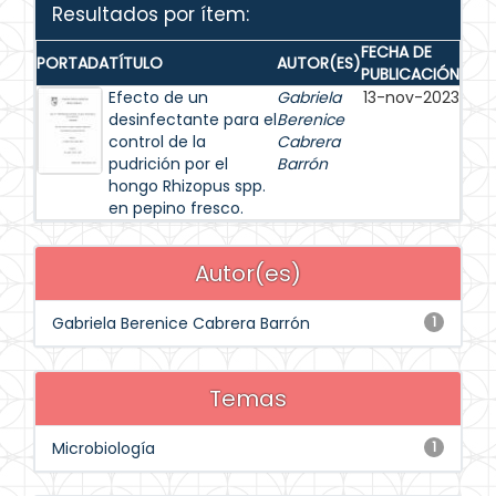
Resultados por ítem:
FECHA DE
PORTADA
TÍTULO
AUTOR(ES)
PUBLICACIÓN
Efecto de un
Gabriela
13-nov-2023
desinfectante para el
Berenice
control de la
Cabrera
pudrición por el
Barrón
hongo Rhizopus spp.
en pepino fresco.
Autor(es)
Gabriela Berenice Cabrera Barrón
1
Temas
Microbiología
1