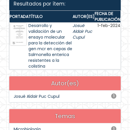
Resultados por ítem:
FECHA DE
PORTADA
TÍTULO
AUTOR(ES)
PUBLICACIÓN
Desarrollo y
Josué
1-feb-2024
validación de un
Aldair Puc
ensayo molecular
Cupul
para la detección del
gen mcr en cepas de
Salmonella enterica
resistentes a la
colistina
Autor(es)
Josué Aldair Puc Cupul
1
Temas
Microbiología
1