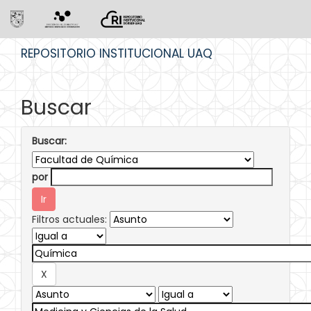
Skip
REPOSITORIO INSTITUCIONAL UAQ
navigation
Buscar
Buscar:
por
Filtros actuales: