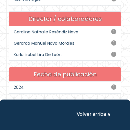
Director / colaboradores
Carolina Nathalie Reséndiz Nava
1
Gerardo Manuel Nava Morales
1
Karla Isabel Lira De León
1
Fecha de publicación
2024
1
Volver arriba ∧