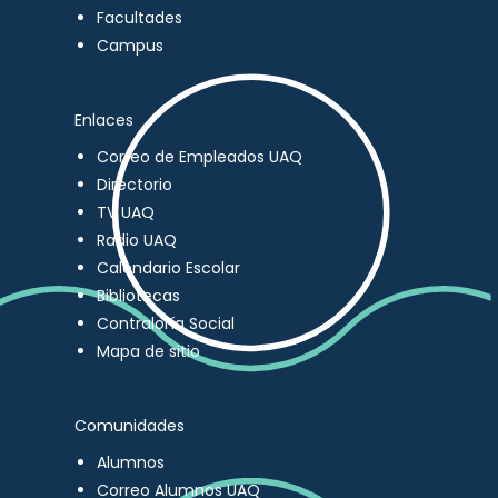
Facultades
Campus
Enlaces
Correo de Empleados UAQ
Directorio
TV UAQ
Radio UAQ
Calendario Escolar
Bibliotecas
Contraloría Social
Mapa de sitio
Comunidades
Alumnos
Correo Alumnos UAQ