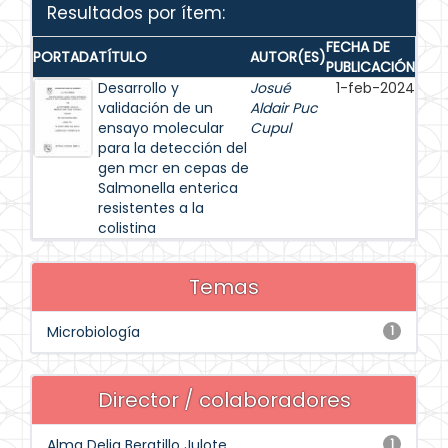
Resultados por ítem:
FECHA DE
PORTADA
TÍTULO
AUTOR(ES)
PUBLICACIÓN
Desarrollo y
Josué
1-feb-2024
validación de un
Aldair Puc
ensayo molecular
Cupul
para la detección del
gen mcr en cepas de
Salmonella enterica
resistentes a la
colistina
Temas
Microbiología
1
Director / colaboradores
Alma Delia Beratillo Julote
1