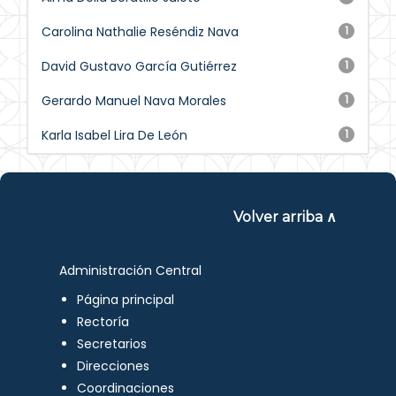
Carolina Nathalie Reséndiz Nava
1
David Gustavo García Gutiérrez
1
Gerardo Manuel Nava Morales
1
Karla Isabel Lira De León
1
Volver arriba ∧
Administración Central
Página principal
Rectoría
Secretarios
Direcciones
Coordinaciones