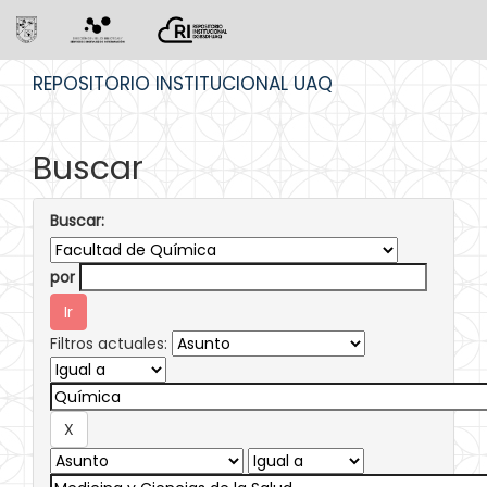
Skip
REPOSITORIO INSTITUCIONAL UAQ
navigation
Buscar
Buscar:
por
Filtros actuales: