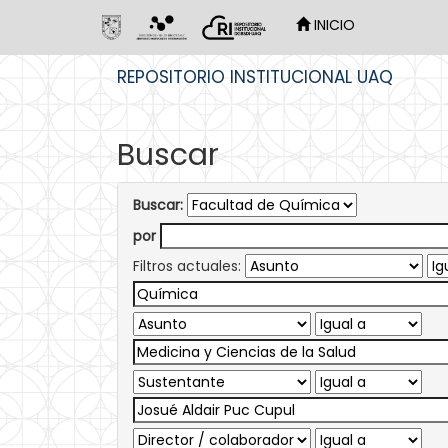
INICIO
Skip
REPOSITORIO INSTITUCIONAL UAQ
navigation
Buscar
Buscar:
por
Filtros actuales: