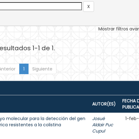
Mostrar filtros av
esultados 1-1 de 1.
Anterior
1
Siguiente
FECHA 
AUTOR(ES)
PUBLIC
ayo molecular para la detección del gen
Josué
1-feb
ca resistentes a la colistina
Aldair Puc
Cupul