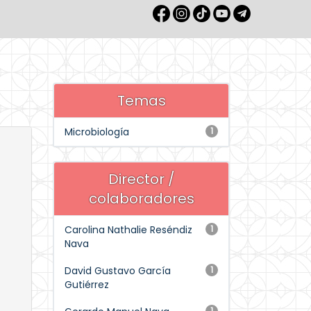
Temas
Microbiología
1
Director /
colaboradores
Carolina Nathalie Reséndiz
1
Nava
David Gustavo García
1
Gutiérrez
1