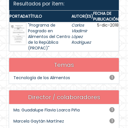
Resultados por ítem:
FECHA DE
PORTADA
TÍTULO
AUTOR(ES)
PUBLICACIÓN
"Programa de
Carlos
5-dic-2018
Posgrado en
Vladimir
Alimentos del Centro
López
de la República
Rodríguez
(PROPAC)"
Temas
Tecnología de los Alimentos
1
Director / colaboradores
Ma. Guadalupe Flavia Loarca Piña
1
Marcela Gaytán Martínez
1