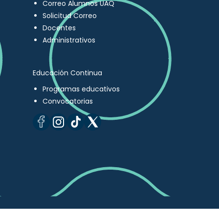
Correo Alumnos UAQ
Solicitud Correo
Docentes
Administrativos
Educación Continua
Programas educativos
Convocatorias