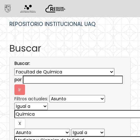
Skip
REPOSITORIO INSTITUCIONAL UAQ
navigation
Buscar
Buscar:
por
Filtros actuales: