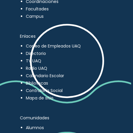
Coordinaciones
Facultades
Campus
Enlaces
Correo de Empleados UAQ
Directorio
TV UAQ
Radio UAQ
Calendario Escolar
Bibliotecas
Contraloría Social
Mapa de sitio
Comunidades
Alumnos