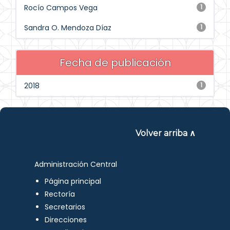
Rocío Campos Vega
1
Sandra O. Mendoza Díaz
1
Fecha de publicación
2018
1
Volver arriba ∧
Administración Central
Página principal
Rectoría
Secretarios
Direcciones