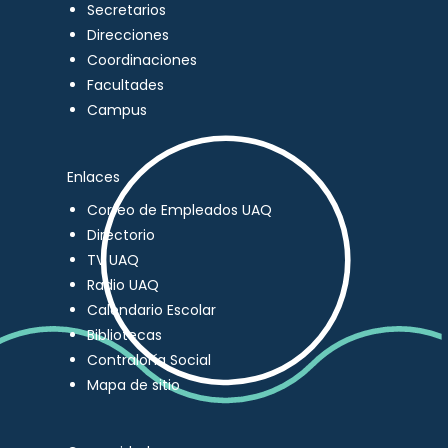
Secretarios
Direcciones
Coordinaciones
Facultades
Campus
Enlaces
Correo de Empleados UAQ
Directorio
TV UAQ
Radio UAQ
Calendario Escolar
Bibliotecas
Contraloría Social
Mapa de sitio