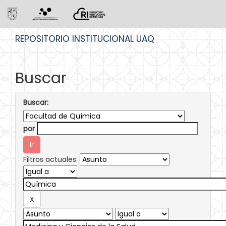
Skip
REPOSITORIO INSTITUCIONAL UAQ
navigation
Buscar
Buscar:
por
Filtros actuales: