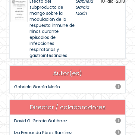
Efecto del
Gabriela
10-dic-2018
subproducto de
García
mango sobre la
Marín
modulación de la
respuesta inmune de
niños durante
episodios de
infecciones
respiratorias y
gastrointestinales
Autor(es)
Gabriela García Marín
1
Director / colaboradores
David G. García Gutiérrez
1
Iza Fernanda Pérez Ramírez
1