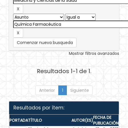
Comenzar nueva busqueda
Mostrar filtros avanzados
Resultados 1-1 de 1.
Anterior
1
Siguiente
Resultados por ítem:
FECHA DE
PORTADA
TÍTULO
AUTOR(ES)
PUBLICACIÓN