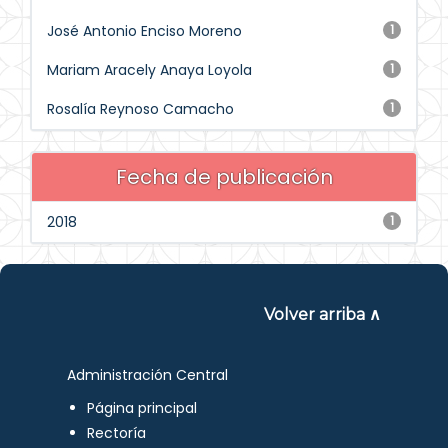
José Antonio Enciso Moreno
1
Mariam Aracely Anaya Loyola
1
Rosalía Reynoso Camacho
1
Fecha de publicación
2018
1
Volver arriba ∧
Administración Central
Página principal
Rectoría