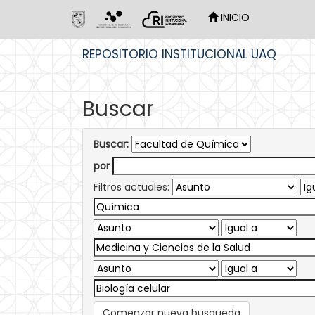
INICIO
Skip
REPOSITORIO INSTITUCIONAL UAQ
navigation
Buscar
Buscar:
por
Filtros actuales:
Comenzar nueva busqueda