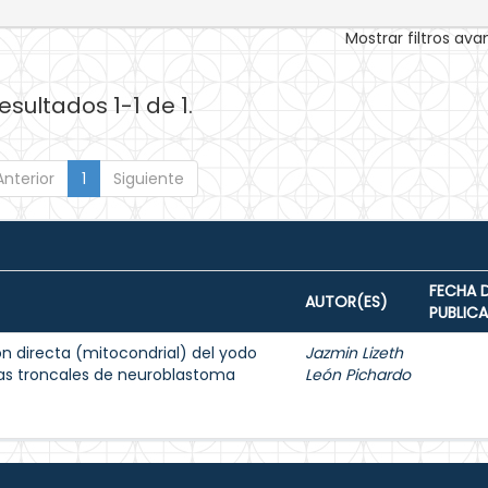
Mostrar filtros av
esultados 1-1 de 1.
Anterior
1
Siguiente
FECHA 
AUTOR(ES)
PUBLIC
ón directa (mitocondrial) del yodo
Jazmin Lizeth
las troncales de neuroblastoma
León Pichardo