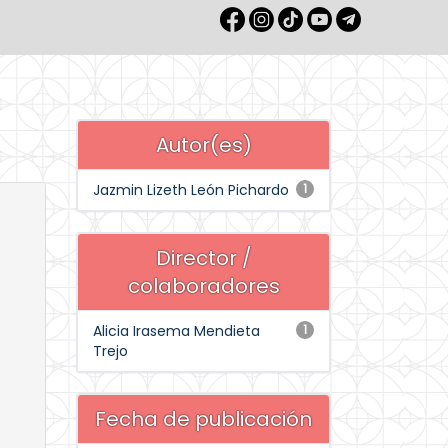
Autor(es)
Jazmin Lizeth León Pichardo
1
Director /
colaboradores
Alicia Irasema Mendieta
1
Trejo
Fecha de publicación