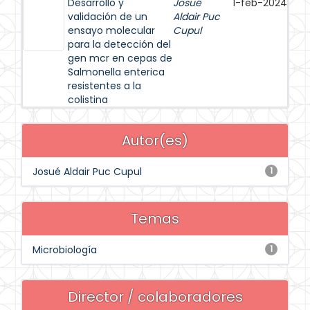
Desarrollo y
Josué
1-feb-2024
validación de un
Aldair Puc
ensayo molecular
Cupul
para la detección del
gen mcr en cepas de
Salmonella enterica
resistentes a la
colistina
Autor(es)
Josué Aldair Puc Cupul
1
Temas
Microbiología
1
Director / colaboradores