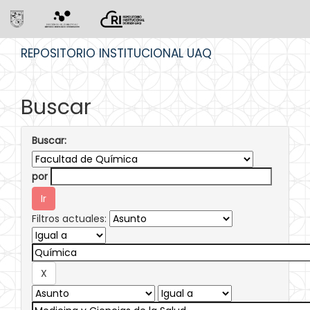
Skip
REPOSITORIO INSTITUCIONAL UAQ
navigation
Buscar
Buscar:
por
Filtros actuales: