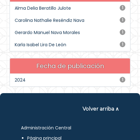
Alma Delia Beratillo Julote
1
Carolina Nathalie Reséndiz Nava
1
Gerardo Manuel Nava Morales
1
Karla Isabel Lira De León
1
Fecha de publicación
2024
1
Volver arriba ∧
Administración Central
Página principal