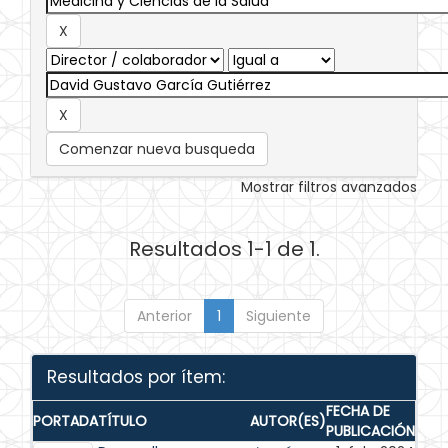
Comenzar nueva busqueda
Mostrar filtros avanzados
Resultados 1-1 de 1.
Anterior
1
Siguiente
Resultados por ítem:
FECHA DE
PORTADA
TÍTULO
AUTOR(ES)
PUBLICACIÓN