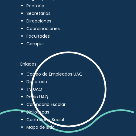
Rectoría
Secretarios
Direcciones
Coordinaciones
Facultades
Campus
Enlaces
Correo de Empleados UAQ
Directorio
TV UAQ
Radio UAQ
Calendario Escolar
Bibliotecas
Contraloría Social
Mapa de sitio