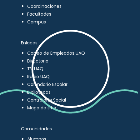
Coordinaciones
Facultades
Campus
Enlaces
Correo de Empleados UAQ
Directorio
TV UAQ
Radio UAQ
Calendario Escolar
Bibliotecas
Contraloría Social
Mapa de sitio
Comunidades
Alumnos