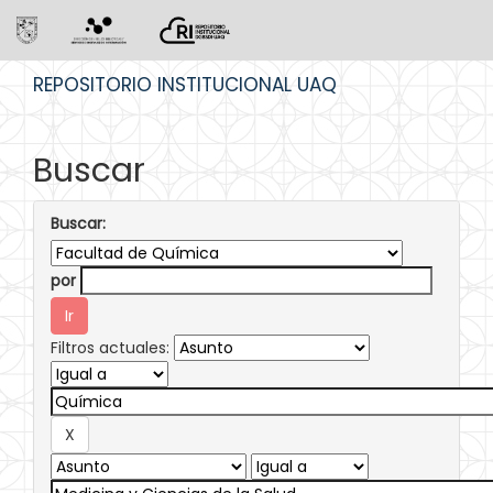
Skip
REPOSITORIO INSTITUCIONAL UAQ
navigation
Buscar
Buscar:
por
Filtros actuales: