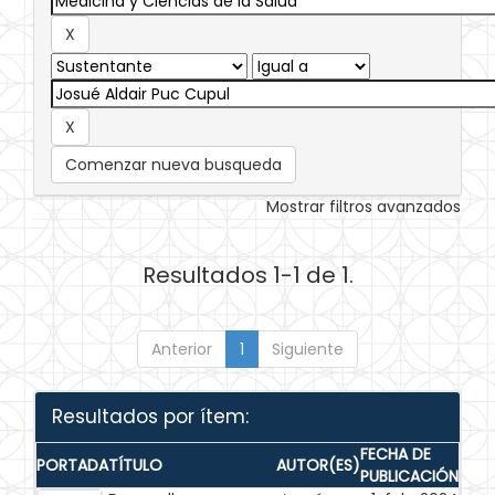
Comenzar nueva busqueda
Mostrar filtros avanzados
Resultados 1-1 de 1.
Anterior
1
Siguiente
Resultados por ítem:
FECHA DE
PORTADA
TÍTULO
AUTOR(ES)
PUBLICACIÓN