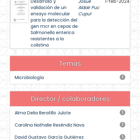
Desarrollo y
Josué
1-feb-2024
validación de un
Aldair Puc
ensayo molecular
Cupul
para la detección del
gen mcr en cepas de
Salmonella enterica
resistentes a la
colistina
Temas
Microbiología
1
Director / colaboradores
Alma Delia Beratillo Julote
1
Carolina Nathalie Reséndiz Nava
1
David Gustavo García Gutiérrez
1