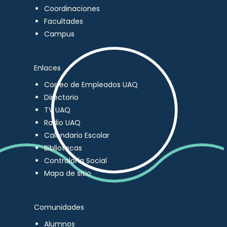
Coordinaciones
Facultades
Campus
Enlaces
Correo de Empleados UAQ
Directorio
TV UAQ
Radio UAQ
Calendario Escolar
Bibliotecas
Contraloría Social
Mapa de sitio
Comunidades
Alumnos