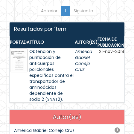
Anterior
1
Siguiente
Resultados por ítem:
FECHA DE
PORTADA
TÍTULO
AUTOR(ES)
PUBLICACIÓN
Obtención y
América
21-nov-2018
purificación de
Gabriel
anticuerpos
Conejo
policlonales
Cruz
específicos contra el
transportador de
aminoácidos
dependiente de
sodio 2 (SNAT2).
Autor(es)
América Gabriel Conejo Cruz
1