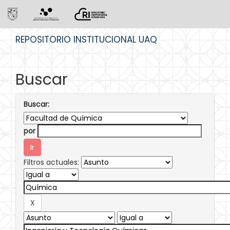
Skip
REPOSITORIO INSTITUCIONAL UAQ
navigation
Buscar
Buscar:
por
Filtros actuales: