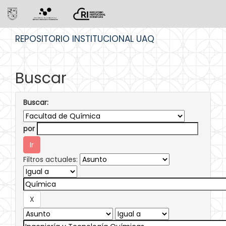
Skip
REPOSITORIO INSTITUCIONAL UAQ
navigation
Buscar
Buscar:
por
Filtros actuales: