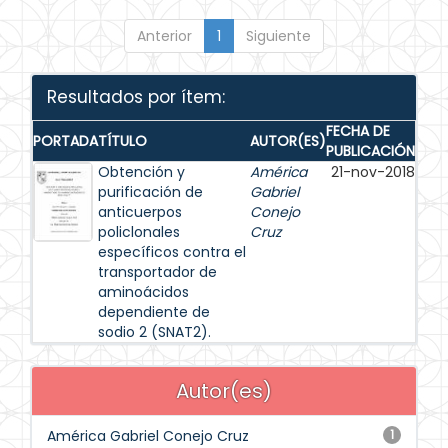
Anterior
1
Siguiente
Resultados por ítem:
FECHA DE
PORTADA
TÍTULO
AUTOR(ES)
PUBLICACIÓN
Obtención y
América
21-nov-2018
purificación de
Gabriel
anticuerpos
Conejo
policlonales
Cruz
específicos contra el
transportador de
aminoácidos
dependiente de
sodio 2 (SNAT2).
Autor(es)
América Gabriel Conejo Cruz
1