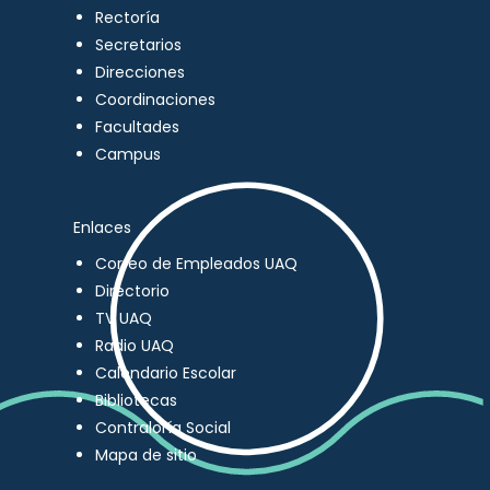
Rectoría
Secretarios
Direcciones
Coordinaciones
Facultades
Campus
Enlaces
Correo de Empleados UAQ
Directorio
TV UAQ
Radio UAQ
Calendario Escolar
Bibliotecas
Contraloría Social
Mapa de sitio