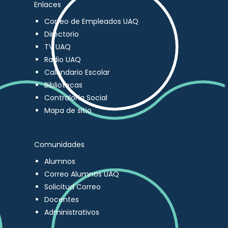
Enlaces
Correo de Empleados UAQ
Directorio
TV UAQ
Radio UAQ
Calendario Escolar
Bibliotecas
Contraloría Social
Mapa de sitio
Comunidades
Alumnos
Correo Alumnos UAQ
Solicitud Correo
Docentes
Administrativos