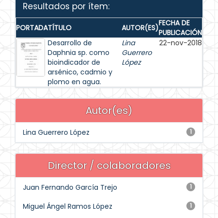
Resultados por ítem:
FECHA DE
PORTADA
TÍTULO
AUTOR(ES)
PUBLICACIÓN
Desarrollo de
Lina
22-nov-2018
Daphnia sp. como
Guerrero
bioindicador de
López
arsénico, cadmio y
plomo en agua.
Autor(es)
Lina Guerrero López
1
Director / colaboradores
Juan Fernando García Trejo
1
Miguel Ángel Ramos López
1