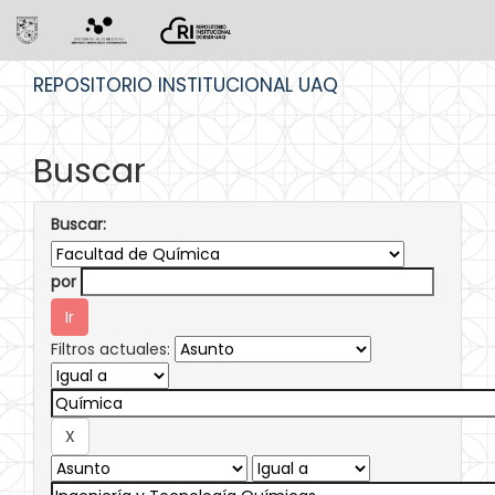
Skip
REPOSITORIO INSTITUCIONAL UAQ
navigation
Buscar
Buscar:
por
Filtros actuales: