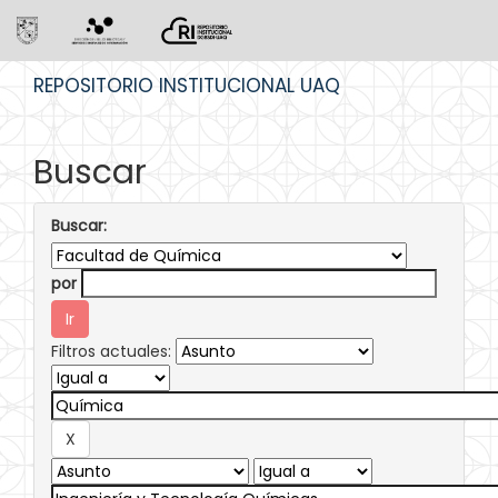
Skip
REPOSITORIO INSTITUCIONAL UAQ
navigation
Buscar
Buscar:
por
Filtros actuales: