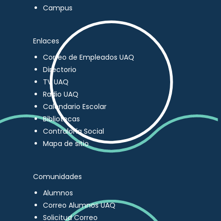
Campus
Enlaces
Correo de Empleados UAQ
Directorio
TV UAQ
Radio UAQ
Calendario Escolar
Bibliotecas
Contraloría Social
Mapa de sitio
Comunidades
Alumnos
Correo Alumnos UAQ
Solicitud Correo