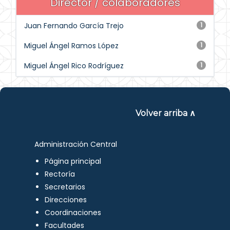
Director / colaboradores
Juan Fernando García Trejo
1
Miguel Ángel Ramos López
1
Miguel Ángel Rico Rodríguez
1
Volver arriba ∧
Administración Central
Página principal
Rectoría
Secretarios
Direcciones
Coordinaciones
Facultades