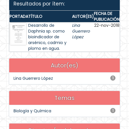
Resultados por ítem:
FECHA DE
PORTADA
TÍTULO
AUTOR(ES)
PUBLICACIÓN
Desarrollo de
Lina
22-nov-2018
Daphnia sp. como
Guerrero
bioindicador de
López
arsénico, cadmio y
plomo en agua.
Autor(es)
Lina Guerrero López
1
Temas
Biología y Química
1