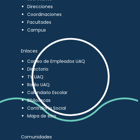
Direcciones
Coordinaciones
Facultades
Campus
Enlaces
Correo de Empleados UAQ
Directorio
TV UAQ
Radio UAQ
Calendario Escolar
Bibliotecas
Contraloría Social
Mapa de sitio
Comunidades