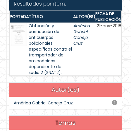
Resultados por ítem:
FECHA DE
PORTADA
TÍTULO
AUTOR(ES)
PUBLICACIÓN
Obtención y
América
21-nov-2018
purificación de
Gabriel
anticuerpos
Conejo
policlonales
Cruz
específicos contra el
transportador de
aminoácidos
dependiente de
sodio 2 (SNAT2).
Autor(es)
América Gabriel Conejo Cruz
1
Temas