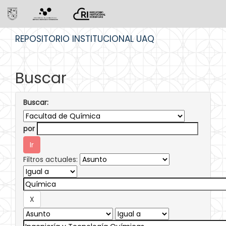
Skip
REPOSITORIO INSTITUCIONAL UAQ
navigation
Buscar
Buscar:
por
Filtros actuales: