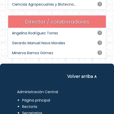
Ciencias Agropecuarias y Biotecno...
1
Director / colaboradores
Angelina Rodríguez Torres
1
Gerardo Manuel Nava Morales
1
Minerva Ramos Gómez
1
Volver arriba ∧
Administración Central
Página principal
Rectoría
Secretarios