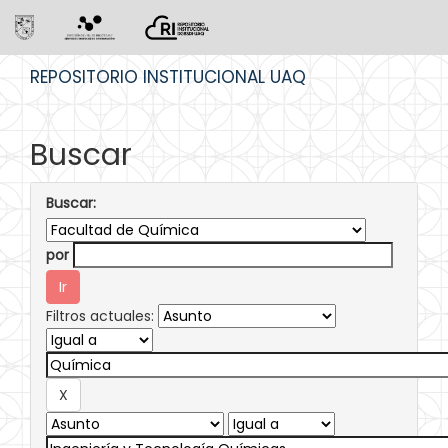
Skip
REPOSITORIO INSTITUCIONAL UAQ
navigation
Buscar
Buscar:
por
Filtros actuales: