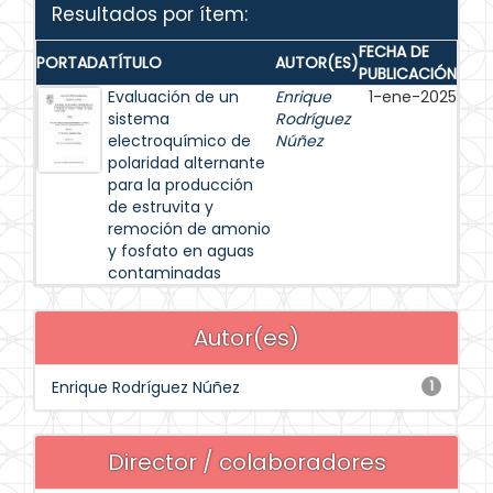
Resultados por ítem:
FECHA DE
PORTADA
TÍTULO
AUTOR(ES)
PUBLICACIÓN
Evaluación de un
Enrique
1-ene-2025
sistema
Rodríguez
electroquímico de
Núñez
polaridad alternante
para la producción
de estruvita y
remoción de amonio
y fosfato en aguas
contaminadas
Autor(es)
Enrique Rodríguez Núñez
1
Director / colaboradores