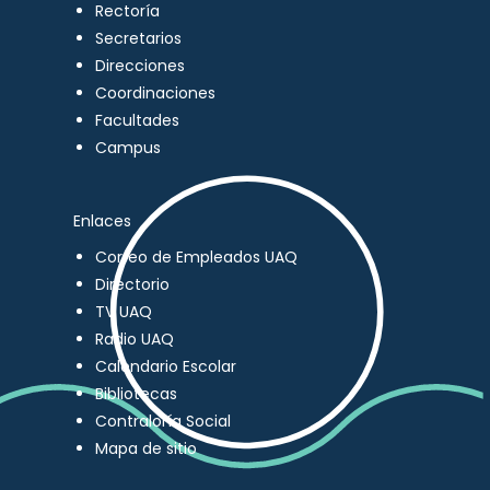
Rectoría
Secretarios
Direcciones
Coordinaciones
Facultades
Campus
Enlaces
Correo de Empleados UAQ
Directorio
TV UAQ
Radio UAQ
Calendario Escolar
Bibliotecas
Contraloría Social
Mapa de sitio