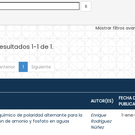
Mostrar filtros av
esultados 1-1 de 1.
Anterior
1
Siguiente
FECHA 
AUTOR(ES)
PUBLIC
uímico de polaridad alternante para la
Enrique
1-ene
ón de amonio y fosfato en aguas
Rodríguez
Núñez