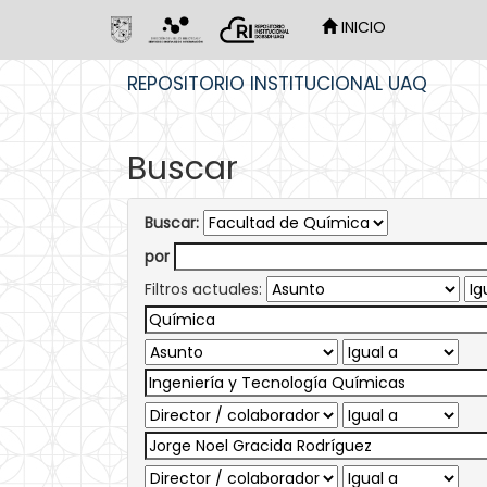
INICIO
Skip
REPOSITORIO INSTITUCIONAL UAQ
navigation
Buscar
Buscar:
por
Filtros actuales: