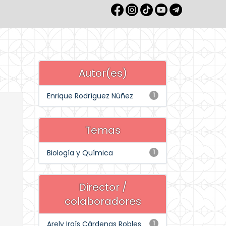
Autor(es)
Enrique Rodríguez Núñez
1
Temas
Biología y Química
1
Director /
colaboradores
Arely Iraís Cárdenas Robles
1