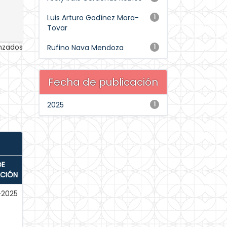
Luis Arturo Godínez Mora-
1
Tovar
anzados
Rufino Nava Mendoza
1
Fecha de publicación
2025
1
DE
ACIÓN
-2025